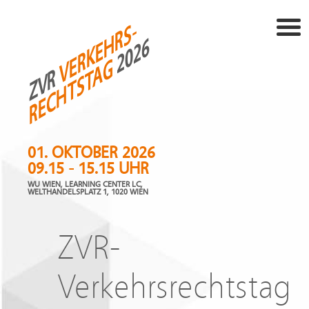
VERKEHRS-
2026
RECHTSTAG
ZVR
01. OKTOBER 2026
09.15 - 15.15 UHR
WU WIEN, LEARNING CENTER LC,
WELTHANDELSPLATZ 1, 1020 WIEN
ZVR-
Verkehrsrechtstag