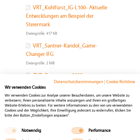
VRT_Kohlfürst_IG-L100- Aktuelle
Entwicklungen am Beispiel der
Steiermark
Dateigröße:
417 KB
VRT_Santner-Kandol_Game-
Changer IFG
Dateigröße:
2 MB
ZVR_Programm_2025
Datenschutzbestimmungen
|
Cookie Richtlinie
Dateigröße:
747 KB
Wir verwenden Cookies
Wir verwenden Cookies zur Analyse unserer Besucherdaten, um unsere Website zu
ZVR-Tagungsunterlagen
verbessern, Ihnen personalisierte Inhalte anzuzeigen und Ihnen ein großartiges
Website-Erlebnis zu bieten. Für weitere Informationen zu den von uns verwendeten
Dateigröße:
3 MB
Cookies und der Möglichkeit, Ihre Einwilligung jederzeit zu widerrufen, klicken Sie
bitte den Button „Einstellungen anpassen“.
Notwendig
Performance