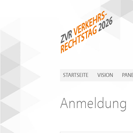
VERKEHRS-
2026
RECHTSTAG
ZVR
STARTSEITE
VISION
PAN
Anmeldung