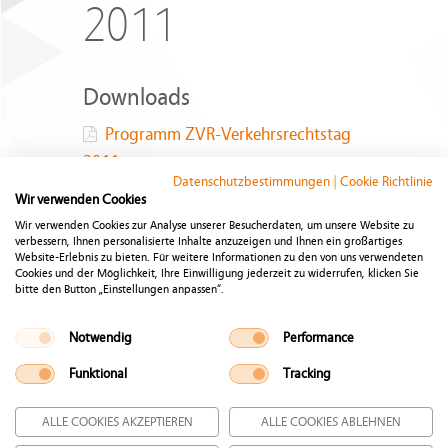
2011
Downloads
Programm ZVR-Verkehrsrechtstag
2011
Datenschutzbestimmungen
|
Cookie Richtlinie
Dateigröße:
702 KB
Wir verwenden Cookies
Wir verwenden Cookies zur Analyse unserer Besucherdaten, um unsere Website zu
ZVR_2011-12_Inhalt
verbessern, Ihnen personalisierte Inhalte anzuzeigen und Ihnen ein großartiges
Website-Erlebnis zu bieten. Für weitere Informationen zu den von uns verwendeten
Dateigröße:
496 KB
Cookies und der Möglichkeit, Ihre Einwilligung jederzeit zu widerrufen, klicken Sie
bitte den Button „Einstellungen anpassen“.
Notwendig
Performance
Funktional
Tracking
Impressum
|
Datenschutzbestimmungen
|
Cookie
ALLE COOKIES AKZEPTIEREN
ALLE COOKIES ABLEHNEN
Richtlinie