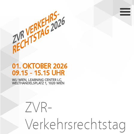
VERKEHRS-
2026
RECHTSTAG
ZVR
01. OKTOBER 2026
09.15 - 15.15 UHR
WU WIEN, LEARNING CENTER LC,
WELTHANDELSPLATZ 1, 1020 WIEN
ZVR-
Verkehrsrechtstag